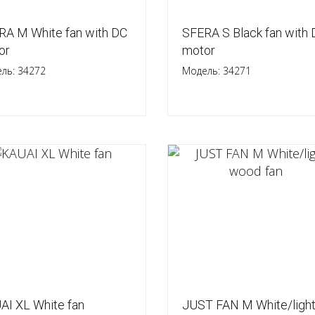
RA M White fan with DC
SFERA S Black fan with
or
motor
ль: 34272
Модель: 34271
AI XL White fan
JUST FAN M White/ligh