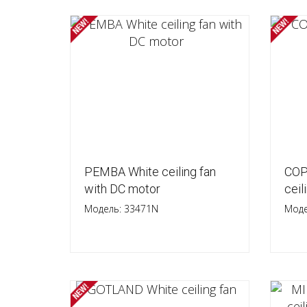
PEMBA White ceiling fan
COP
with DC motor
ceil
Модель: 33471N
Моде