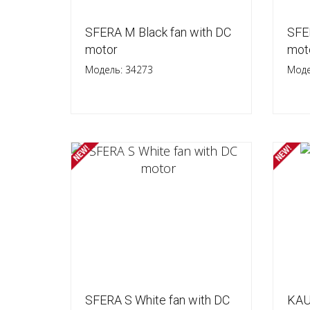
SFERA M Black fan with DC
SFE
motor
mot
Модель: 34273
Моде
SFERA S White fan with DC
KAU