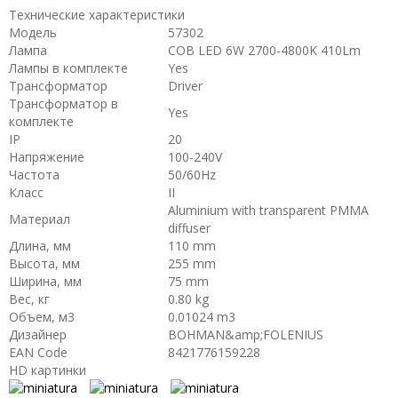
Технические характеристики
Модель
57302
Лампа
COB LED 6W 2700-4800K 410Lm
Лампы в комплекте
Yes
Трансформатор
Driver
Трансформатор в
Yes
комплекте
IP
20
Напряжение
100-240V
Частота
50/60Hz
Класс
II
Aluminium with transparent PMMA
Материал
diffuser
Длина, мм
110 mm
Высота, мм
255 mm
Ширина, мм
75 mm
Вес, кг
0.80 kg
Объем, м3
0.01024 m3
Дизайнер
BOHMAN&amp;FOLENIUS
EAN Code
8421776159228
HD картинки